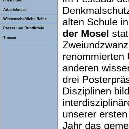
Forschung
Denkmalschut
Arbeitskreise
alten Schule i
Wissenschaftliche Reihe
Presse und Rundbriefe
der Mosel
stat
Thesen
Zweiundzwanzi
renommierten 
anderen wissen
drei Posterprä
Disziplinen bi
interdisziplinä
unserer ersten
Jahr das geme