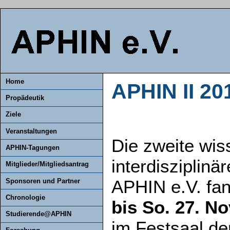
Home
APHIN II 201
Propädeutik
Ziele
Veranstaltungen
Die zweite wis
APHIN-Tagungen
interdisziplinä
Mitglieder/Mitgliedsantrag
APHIN e.V. fa
Sponsoren und Partner
Chronologie
bis So. 27. N
Studierende@APHIN
im Festsaal de